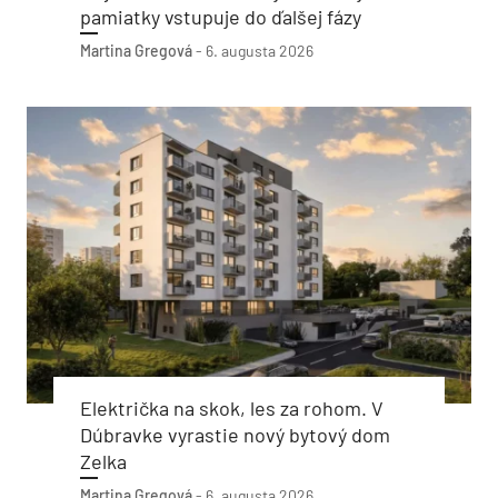
pamiatky vstupuje do ďalšej fázy
Martina Gregová
-
6. augusta 2026
Električka na skok, les za rohom. V
Dúbravke vyrastie nový bytový dom
Zelka
Martina Gregová
-
6. augusta 2026