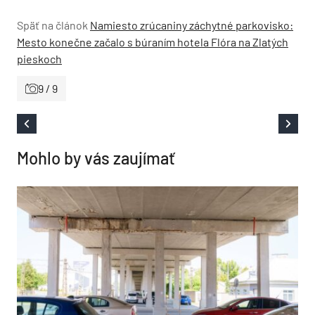
Späť na článok
Namiesto zrúcaniny záchytné parkovisko:
Mesto konečne začalo s búraním hotela Flóra na Zlatých
pieskoch
9 / 9
Mohlo by vás zaujímať