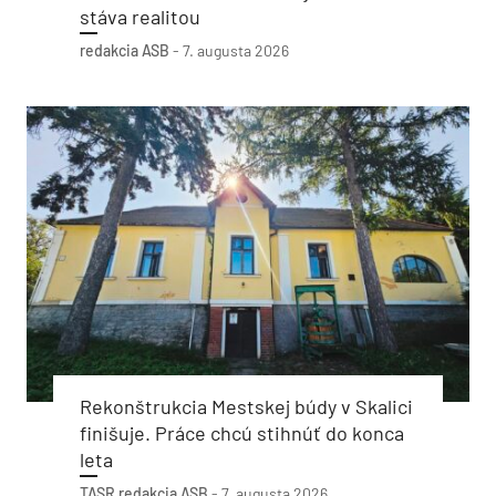
stáva realitou
redakcia ASB
-
7. augusta 2026
Rekonštrukcia Mestskej búdy v Skalici
finišuje. Práce chcú stihnúť do konca
leta
TASR
redakcia ASB
-
7. augusta 2026