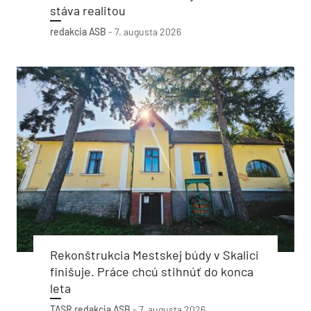
stáva realitou
redakcia ASB
-
7. augusta 2026
Rekonštrukcia Mestskej búdy v Skalici
finišuje. Práce chcú stihnúť do konca
leta
TASR
redakcia ASB
-
7. augusta 2026