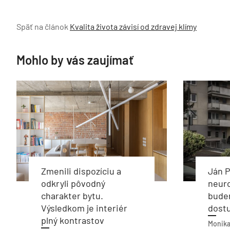
Späť na článok
Kvalita života závisí od zdravej klímy
Mohlo by vás zaujímať
Zmenili dispozíciu a
Ján P
odkryli pôvodný
neur
charakter bytu.
budem
Výsledkom je interiér
dostu
plný kontrastov
Monika