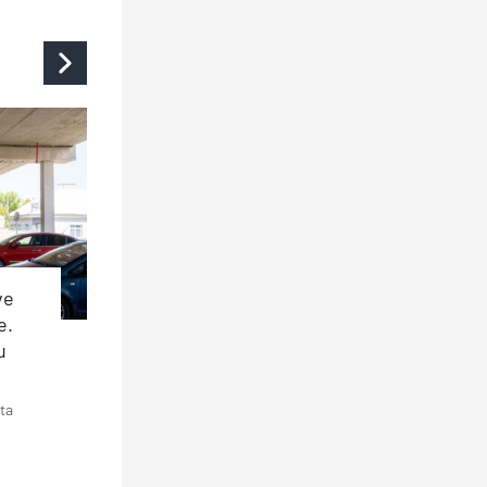
ve
e.
u
ta