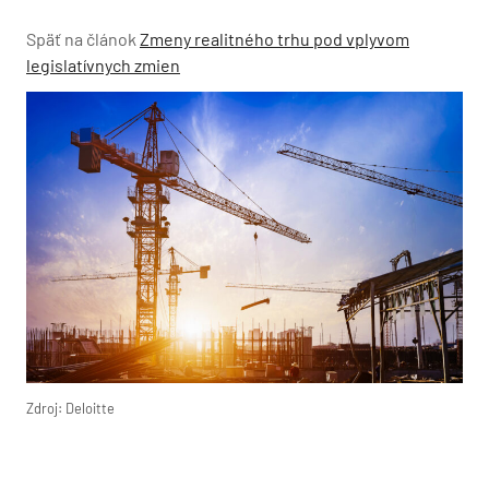
Späť na článok
Zmeny realitného trhu pod vplyvom
legislatívnych zmien
Zdroj: Deloitte