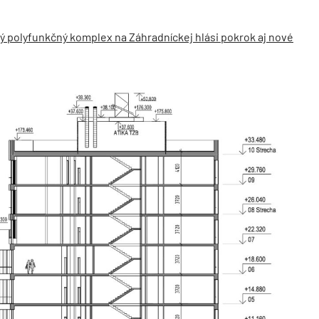
ý polyfunkčný komplex na Záhradníckej hlási pokrok aj nové