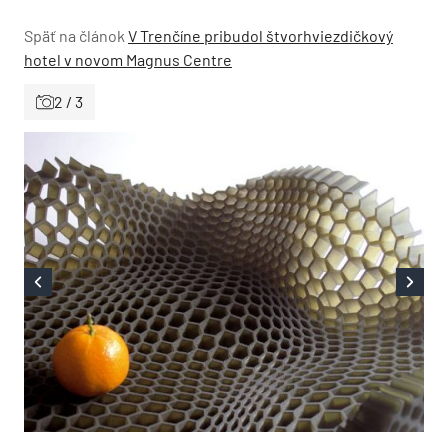
Späť na článok
V Trenčíne pribudol štvorhviezdičkový
hotel v novom Magnus Centre
2 / 3