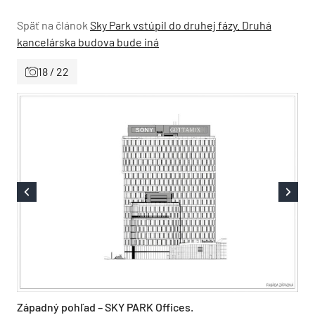
Späť na článok
Sky Park vstúpil do druhej fázy. Druhá
kancelárska budova bude iná
18 / 22
Západný pohľad – SKY PARK Offices.