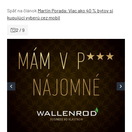
Späť na článok
Martin Porada: Viac ako 40 % bytov si
kupujúci vyberú cez mobil
2 / 9