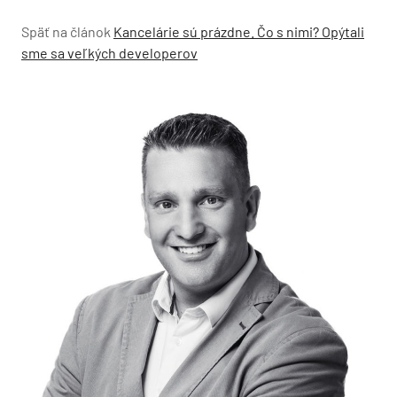
Späť na článok
Kancelárie sú prázdne. Čo s nimi? Opýtali
sme sa veľkých developerov