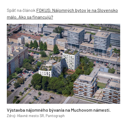
Späť na článok
FOKUS: Nájomných bytov je na Slovensko
málo. Ako sa financujú?
Výstavba nájomného bývania na Muchovom námestí.
Zdroj: Hlavné mesto SR, Pantograph