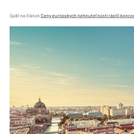
Späť na článok
Ceny európskych nehnuteľností rástli koncom 