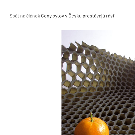
Späť na článok
Ceny bytov v Česku prestávajú rásť