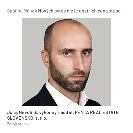
Späť na článok
Nových bytov nie je dosť, ich cena stúpa
Juraj Nevolnik, výkonný riaditeľ, PENTA REAL ESTATE
SLOVENSKO, s. r. o.
Zdroj: archív