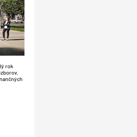
lý rok
ozborov.
finančných