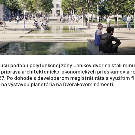
úcu podobu polyfunkčnej zóny Janíkov dvor sa stali minu
ha príprava architektonicko-ekonomických prieskumov a r
027. Po dohode s developerom magistrát ráta s využitím 
á na výstavbu planetária na Dvořákovom námestí.