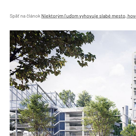
Späť na článok
Niektorým ľuďom vyhovuje slabé mesto, hovor