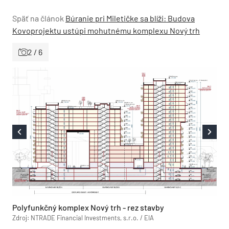
Späť na článok
Búranie pri Miletičke sa blíži: Budova
Kovoprojektu ustúpi mohutnému komplexu Nový trh
2 / 6
Polyfunkčný komplex Nový trh - rez stavby
Zdroj: NTRADE Financial Investments, s.r.o. / EIA