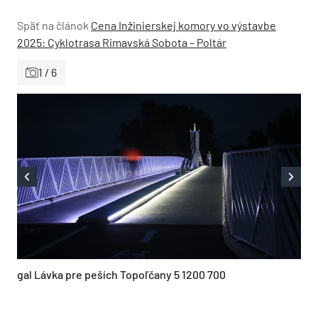
Späť na článok
Cena Inžinierskej komory vo výstavbe
2025: Cyklotrasa Rimavská Sobota – Poltár
1 / 6
gal Lávka pre peších Topoľčany 5 1200 700