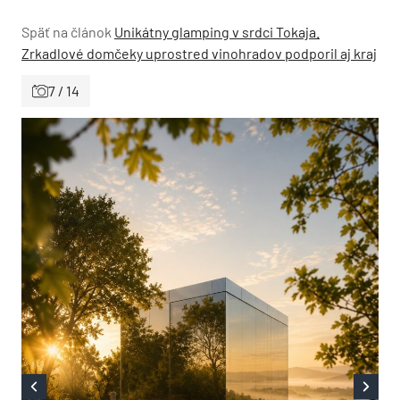
Späť na článok
Unikátny glamping v srdci Tokaja.
Zrkadlové domčeky uprostred vinohradov podporil aj kraj
7 / 14