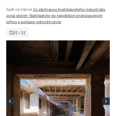
Späť na článok
Zo záchrancu bratislavského industriálu
ostal skelet: Nahliadnite do najväčších bratislavských
loftov v polčase rekonštrukcie
12 / 22