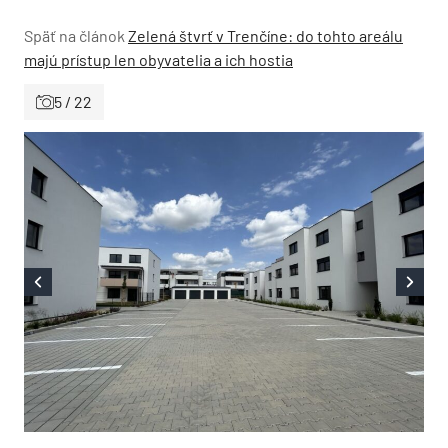
Späť na článok
Zelená štvrť v Trenčíne: do tohto areálu
majú prístup len obyvatelia a ich hostia
5 / 22