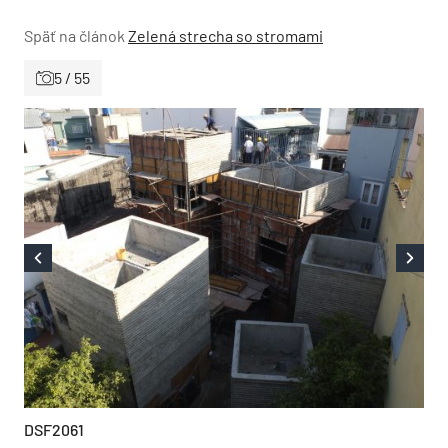
Späť na článok
Zelená strecha so stromami
5 / 55
DSF2061