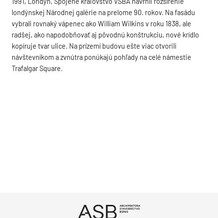
1991, Londýn, Spojené kráľovstvo VSBA navrhli rozšírenie
londýnskej Národnej galérie na prelome 90. rokov. Na fasádu
vybrali rovnaký vápenec ako William Wilkins v roku 1838, ale
radšej, ako napodobňovať aj pôvodnú konštrukciu, nové krídlo
kopíruje tvar ulice. Na prízemí budovu ešte viac otvorili
návštevníkom a zvnútra ponúkajú pohľady na celé námestie
Trafalgar Square.