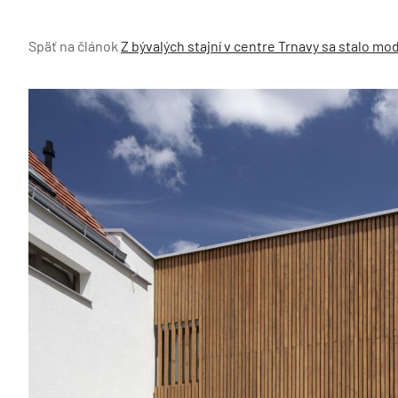
Späť na článok
Z bývalých stajní v centre Trnavy sa stalo m