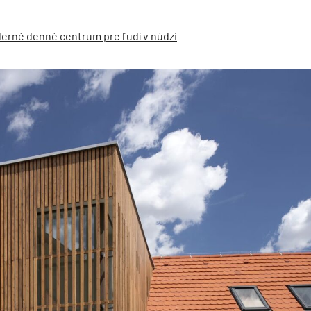
oderné denné centrum pre ľudí v núdzi