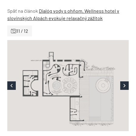
Späť na článok
Dialóg vody s ohňom. Wellness hotel v
slovinských Alpách evokuje relaxačný zážitok
11 / 12