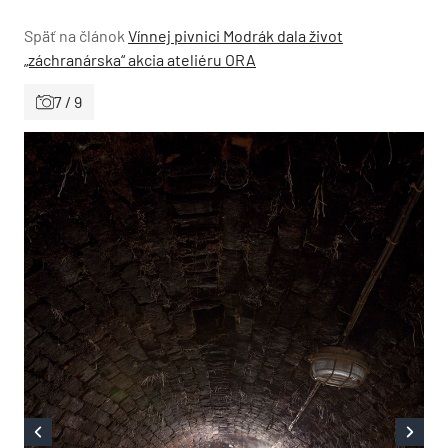
Späť na článok
Vínnej pivnici Modrák dala život
„záchranárska“ akcia ateliéru ORA
7 / 9