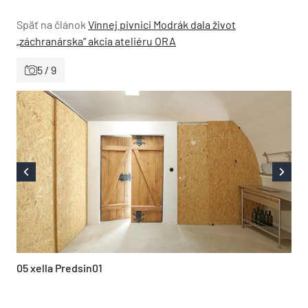
Späť na článok
Vínnej pivnici Modrák dala život
„záchranárska“ akcia ateliéru ORA
5 / 9
05 xella Predsin01