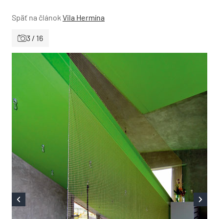
Späť na článok
Vila Hermína
3 / 16