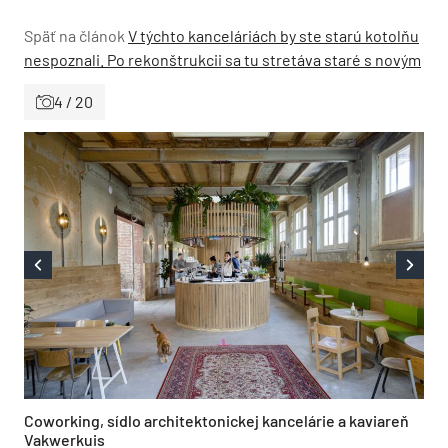
Späť na článok
V týchto kanceláriách by ste starú kotolňu
nespoznali. Po rekonštrukcii sa tu stretáva staré s novým
4 / 20
Coworking, sídlo architektonickej kancelárie a kaviareň
Vakwerkuis