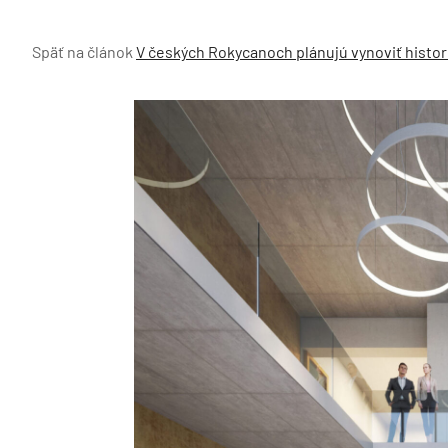
Späť na článok
V českých Rokycanoch plánujú vynoviť histo