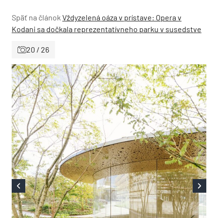
Späť na článok
Vždyzelená oáza v prístave: Opera v
Kodani sa dočkala reprezentatívneho parku v susedstve
20 / 26