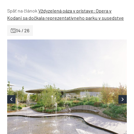
Späť na článok
Vždyzelená oáza v prístave: Opera v
Kodani sa dočkala reprezentatívneho parku v susedstve
14 / 26