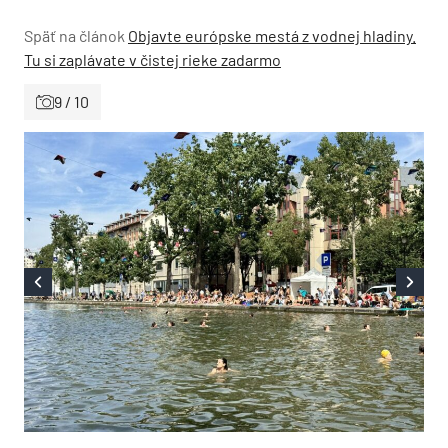
Späť na článok
Objavte európske mestá z vodnej hladiny.
Tu si zaplávate v čistej rieke zadarmo
9 / 10