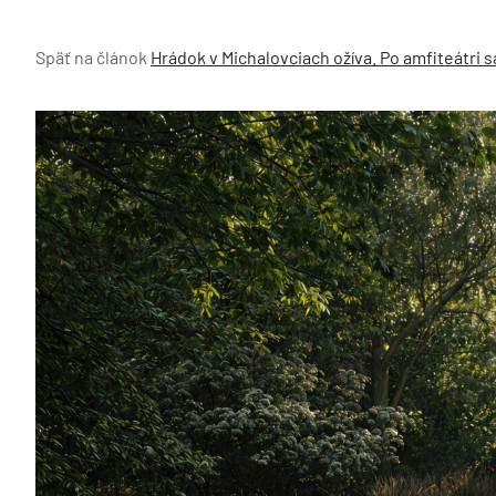
Späť na článok
Hrádok v Michalovciach ožíva. Po amfiteátri sa