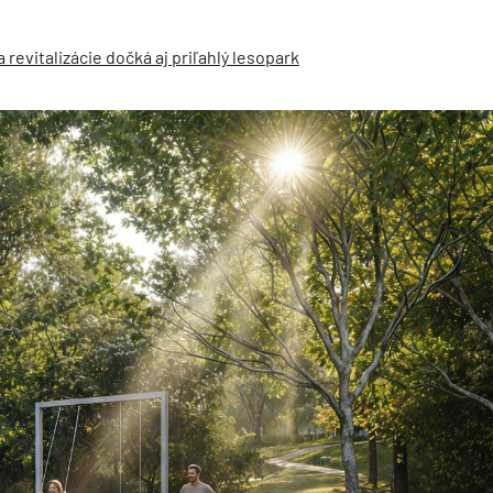
 revitalizácie dočká aj priľahlý lesopark