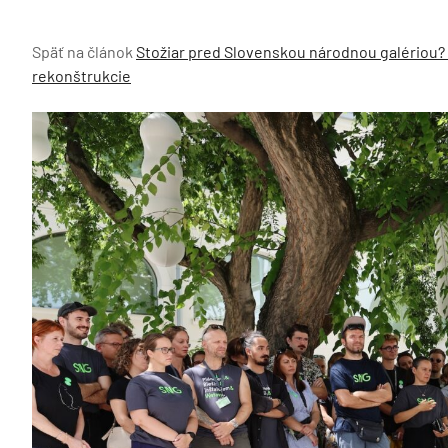
Späť na článok
Stožiar pred Slovenskou národnou galériou? 
rekonštrukcie