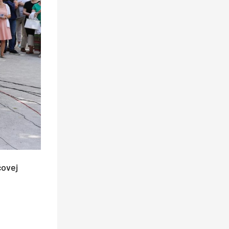
čovej