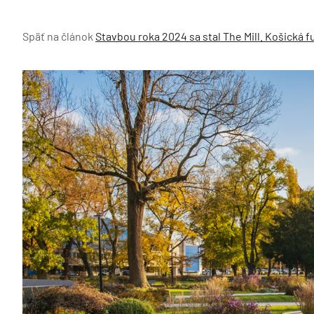
Späť na článok
Stavbou roka 2024 sa stal The Mill. Košická 