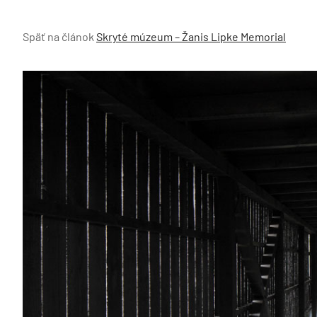
Späť na článok
Skryté múzeum – Žanis Lipke Memorial