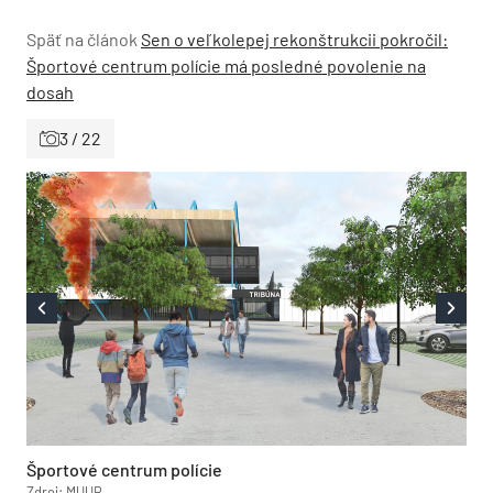
Späť na článok
Sen o veľkolepej rekonštrukcii pokročil:
Športové centrum polície má posledné povolenie na
dosah
3 / 22
Športové centrum polície
Zdroj: MUUR