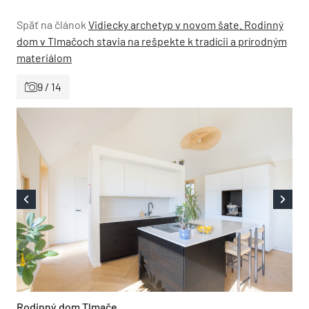
Späť na článok
Vidiecky archetyp v novom šate. Rodinný
dom v Tlmačoch stavia na rešpekte k tradícii a prírodným
materiálom
9 / 14
Rodinný dom Tlmače