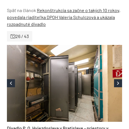
Späť na článok
Rekonštrukcia sa začne o takých 10 rokov,
povedala riaditeľka DPOH Valeria Schulczová a ukázala
rozpadnuté divadlo
26 / 43
Divadlo P. O. Hviezdoslava v Bratislave - priestory v