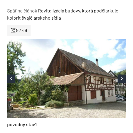
Späť na článok
Revitalizácia budovy, ktorá podčiarkuje
kolorit švajčiarskeho sídla
9 / 49
povodny stav1