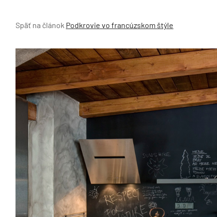
Späť na článok
Podkrovie vo francúzskom štýle