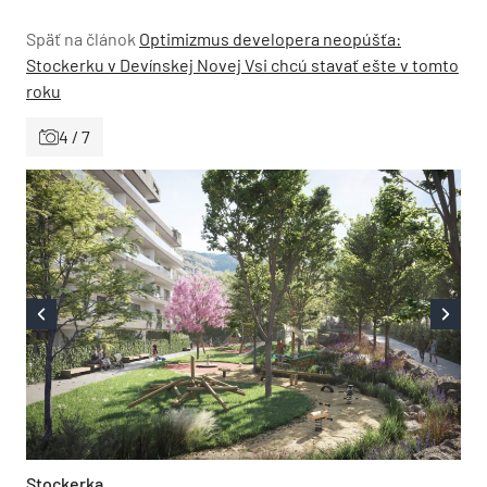
Späť na článok
Optimizmus developera neopúšťa:
Stockerku v Devínskej Novej Vsi chcú stavať ešte v tomto
roku
4 / 7
Stockerka