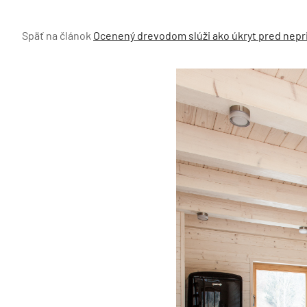
Späť na článok
Ocenený drevodom slúži ako úkryt pred nepr