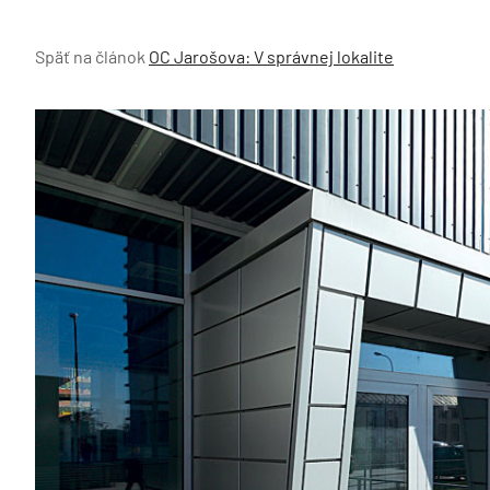
Späť na článok
OC Jarošova: V správnej lokalite