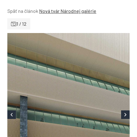
Späť na článok
Nová tvár Národnej galérie
1 / 12