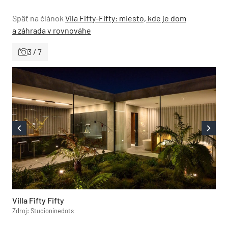
Späť na článok
Vila Fifty-Fifty: miesto, kde je dom
a záhrada v rovnováhe
3 / 7
Villa Fifty Fifty
Zdroj: Studioninedots