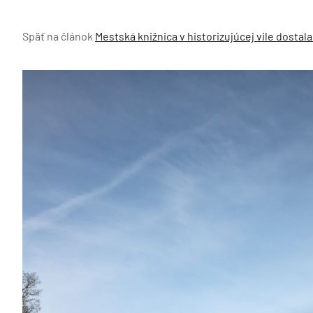
Späť na článok
Mestská knižnica v historizujúcej vile dosta