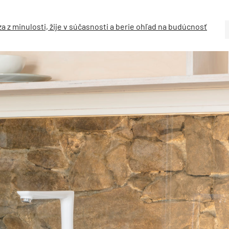
a z minulosti, žije v súčasnosti a berie ohľad na budúcnosť