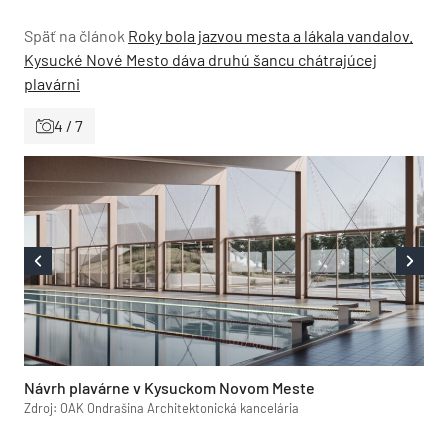
Späť na článok
Roky bola jazvou mesta a lákala vandalov.
Kysucké Nové Mesto dáva druhú šancu chátrajúcej
plavárni
4 / 7
Návrh plavárne v Kysuckom Novom Meste
Zdroj: OAK Ondrašina Architektonická kancelária