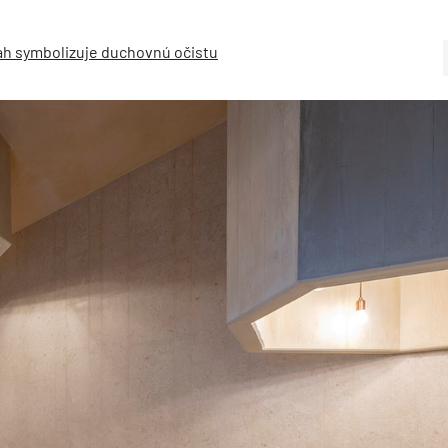
lah symbolizuje duchovnú očistu