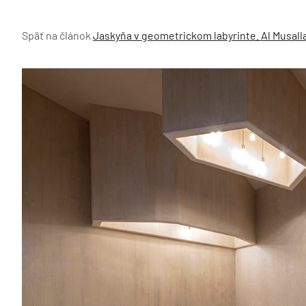
Späť na článok
Jaskyňa v geometrickom labyrinte. Al Musal